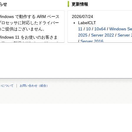
らせ
更新情報
Windows で動作する ARM ベース
2026/07/24
プロセッサに対応したドライバー
LabelCLT
のご提供はございません。
11
/
10
/
10x64
/
Windows Se
2025
/
Server 2022
/
Server
Windows 11 をお使いのお客さま
/
Server 2016
お使いの製品をWindows 11 のパ
ソコンにUSB接続して使用できな
2026/06/08
い場合は、2021年12月に
CUPS Wrapper/LPR プリ
icrosoftより配信されるWindows
ドライバー （rpm パッケー
11 向け更新プログラムを実行す
（32-bit）
れば、問題を解決できます。
詳し
Linux (rpm)
くはこちらをご覧ください。
いについて
お問い合わせ（総合）
RAdmin Professional 3 をお使
いのお客様：ソフトウェアダウン
ロードに関する情報は、こちら。