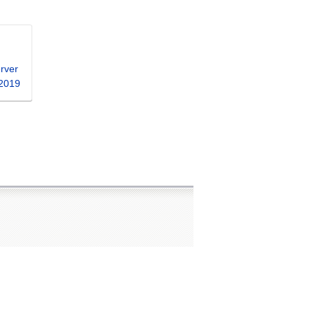
rver
 2019
ンター
ジ）